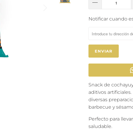
T
Notificar cuando es
R
A
N
S
L
A
T
I
Snack de cochayu
O
aditivos
artificial
N
diversas preparacio
M
barbecue y sésam
I
S
Perfecto para lleva
S
saludable.
I