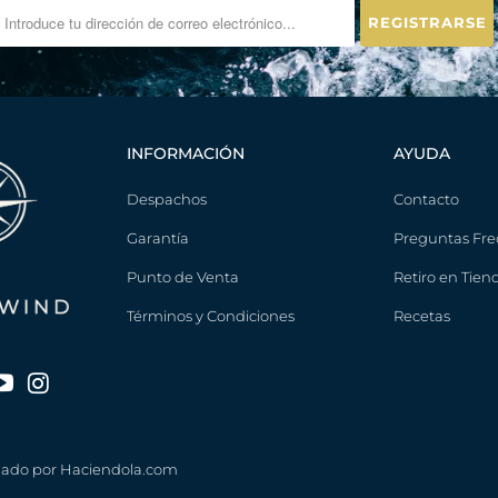
I
F
Y
_
F
INFORMACIÓN
AYUDA
O
R
Despachos
Contacto
M
Garantía
Preguntas Fre
.
D
Punto de Venta
Retiro en Tien
E
Términos y Condiciones
Recetas
S
C
R
I
P
T
eñado por
Haciendola.com
I