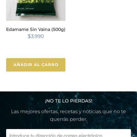
Edamame Sin Vaina (500g)
$3.990
AÑADIR AL CARRO
¡NO TE LO PIERDAS!
Las mejores ofertas, recetas y noticias que no te
querrás perder.