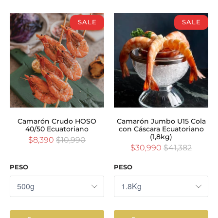
SALE
SALE
Camarón Crudo HOSO
Camarón Jumbo U15 Cola
40/50 Ecuatoriano
con Cáscara Ecuatoriano
(1,8kg)
$8,390
$10,990
$30,990
$41,382
PESO
PESO