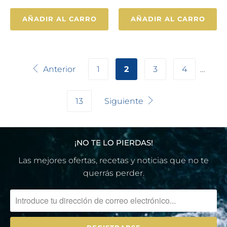
AÑADIR AL CARRO
AÑADIR AL CARRO
Anterior
1
2
3
4
…
13
Siguiente
¡NO TE LO PIERDAS!
Las mejores ofertas, recetas y noticias que no te
querrás perder.