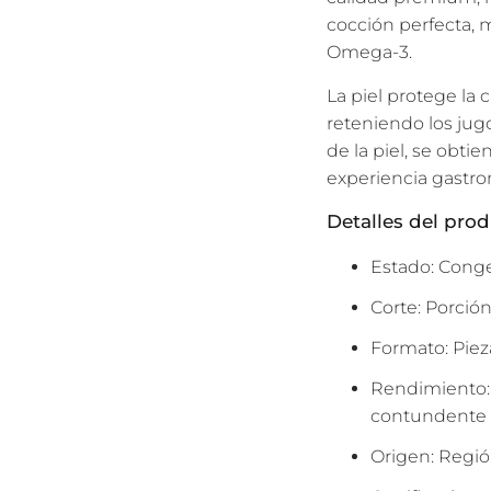
N
cocción perfecta, 
G
Omega-3.
:
La piel protege la 
E
reteniendo los jugo
S
de la piel, se obtie
.
experiencia gastr
P
R
Detalles del pro
O
Estado: Conge
D
U
Corte: Porció
C
Formato: Piez
T
S
Rendimiento: 
.
contundente
N
Origen: Regió
O
T