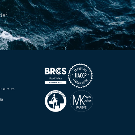
der.
cuentes
da