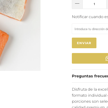
T
Notificar cuando es
R
A
N
S
L
A
T
I
O
Preguntas frecue
N
M
I
Disfruta de la exc
S
formato individual 
S
porciones son sele
I
calidad premium, m