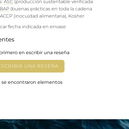
s:
ASC
(producción sustentable verificada
BAP
(buenas prácticas en toda la cadena
HACCP (inocuidad alimentaria), Kosher
ificar fecha indicada en envase
entes
 primero en escribir una reseña
ESCRIBIR UNA RESEÑA
 se encontraron elementos