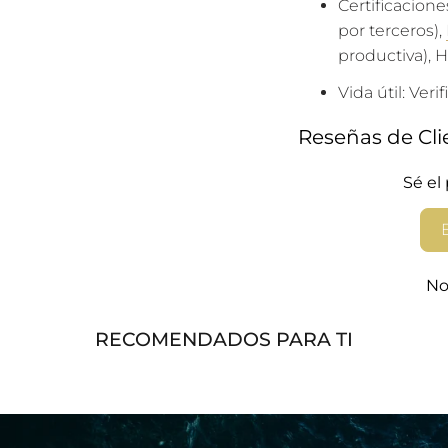
Certificacione
I
por terceros),
F
productiva), 
Y
Vida útil: Ver
_
F
Reseñas de Cli
O
R
Sé el
M
.
D
E
No
S
C
RECOMENDADOS PARA TI
R
I
P
T
I