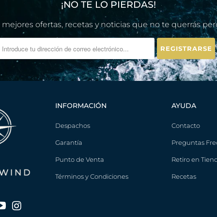
¡NO TE LO PIERDAS!
O
N
 mejores ofertas, recetas y noticias que no te querrás per
:
INFORMACIÓN
AYUDA
Despachos
Contacto
Garantía
Preguntas Fre
Punto de Venta
Retiro en Tien
Términos y Condiciones
Recetas