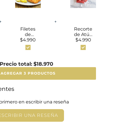
+
+
Filetes
Recorte
de
de Atún
Merluza
$4.990
$4.990
Aleta
Apanad
Amarilla
a
(500g)
Congela
dos
Precio total:
$18.970
500g
AGREGAR 3 PRODUCTOS
entes
 primero en escribir una reseña
ESCRIBIR UNA RESEÑA