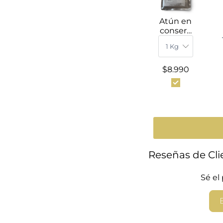
Atún en
conserv
a al agua
$8.990
Reseñas de Cli
Sé el