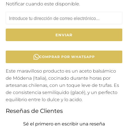
T
Notificar cuando este disponible.
R
A
N
S
L
A
T
COMPRAR POR WHATSAPP
I
O
Este maravilloso producto es un aceto balsámico
N
de Módena (Italia), cocinado durante horas por
M
artesanas chilenas, con un toque leve de trufas. Es
I
de consistencia semilíquido (glacé), y un perfecto
S
equilibrio entre lo dulce y lo acido.
S
Reseñas de Clientes
I
N
Sé el primero en escribir una reseña
G