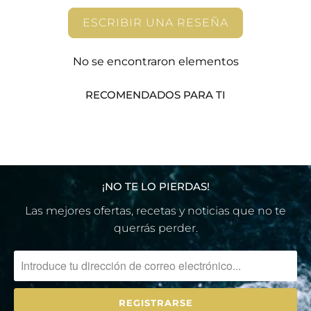
:
ESCRIBIR UNA RESEÑA
E
S
No se encontraron elementos
.
P
RECOMENDADOS PARA TI
R
O
D
U
C
T
¡NO TE LO PIERDAS!
S
Las mejores ofertas, recetas y noticias que no te
.
querrás perder.
N
O
T
I
F