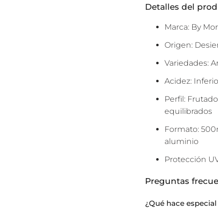
Detalles del pro
Marca: By Mo
Origen: Desie
Variedades: A
Acidez: Inferi
Perfil: Fruta
equilibrados
Formato: 500m
aluminio
Protección UV:
Preguntas frecu
¿Qué hace especial 