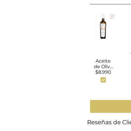
Aceite
de Oliva
$8.990
Extra
Virgen
Blend
By More
(500ml)
Reseñas de Cli