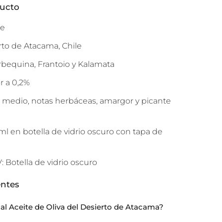
ducto
re
rto de Atacama, Chile
rbequina, Frantoio y Kalamata
or a 0,2%
do medio, notas herbáceas, amargor y picante
l en botella de vidrio oscuro con tapa de
 Botella de vidrio oscuro
entes
al Aceite de Oliva del Desierto de Atacama?