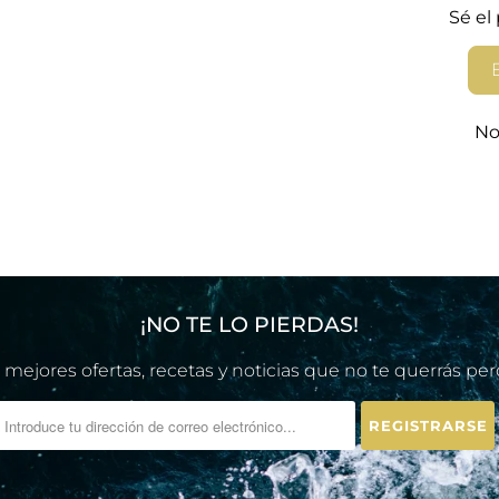
Sé el
No
¡NO TE LO PIERDAS!
 mejores ofertas, recetas y noticias que no te querrás per