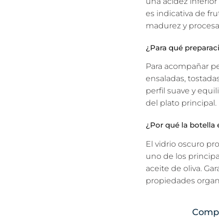
una acidez inferio
es indicativa de f
madurez y procesa
¿Para qué preparaci
Para acompañar pes
ensaladas, tostada
perfil suave y equi
del plato principal.
¿Por qué la botella 
El vidrio oscuro pr
uno de los principa
aceite de oliva. G
propiedades organol
Compr