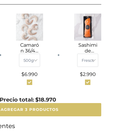
Camaró
Sashimi
n 36/40
de
+
+
Pelado y
Trucha
Desvena
(100g)
do
$6.990
$2.990
Precio total:
$18.970
AGREGAR 3 PRODUCTOS
entes