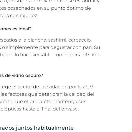
r a 0,2% supera ampliamente ese estándar y
rutos cosechados en su punto óptimo de
dos con rapidez.
ones es ideal?
cados a la plancha, sashimi, carpaccio,
s o simplemente para degustar con pan. Su
librado lo hace versátil — no domina el sabor
es de vidrio oscuro?
otege el aceite de la oxidación por luz UV —
les factores que deterioran la calidad del
arantiza que el producto mantenga sus
épticas hasta el final del envase.
ados juntos habitualmente