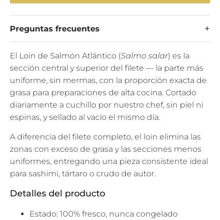
O
N
Preguntas frecuentes
M
I
El Loin de Salmón Atlántico (
Salmo salar
) es la
S
sección central y superior del filete — la parte más
S
uniforme, sin mermas, con la proporción exacta de
I
grasa para preparaciones de alta cocina. Cortado
N
diariamente a cuchillo por nuestro chef, sin piel ni
G
espinas, y sellado al vacío el mismo día.
:
E
A diferencia del filete completo, el loin elimina las
S
zonas con exceso de grasa y las secciones menos
.
uniformes, entregando una pieza consistente ideal
P
para sashimi, tártaro o crudo de autor.
R
Detalles del producto
O
D
Estado: 100% fresco, nunca congelado