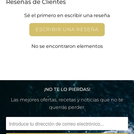
E
Reseñas de Clientes
S
Sé el primero en escribir una reseña
C
R
ESCRIBIR UNA RESEÑA
I
P
T
No se encontraron elementos
I
O
N
:
¡NO TE LO PIERDAS!
Las mejores ofertas, recetas y noticias que no te
querrás perder.