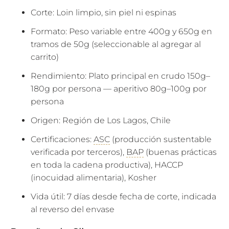
U
Corte: Loin limpio, sin piel ni espinas
C
T
Formato: Peso variable entre 400g y 650g en
S
tramos de 50g (seleccionable al agregar al
.
carrito)
N
Rendimiento: Plato principal en crudo 150g–
O
180g por persona — aperitivo 80g–100g por
T
persona
I
F
Origen: Región de Los Lagos, Chile
Y
Certificaciones:
ASC
(producción sustentable
_
verificada por terceros),
BAP
(buenas prácticas
F
en toda la cadena productiva), HACCP
O
(inocuidad alimentaria), Kosher
R
M
Vida útil: 7 días desde fecha de corte, indicada
.
al reverso del envase
D