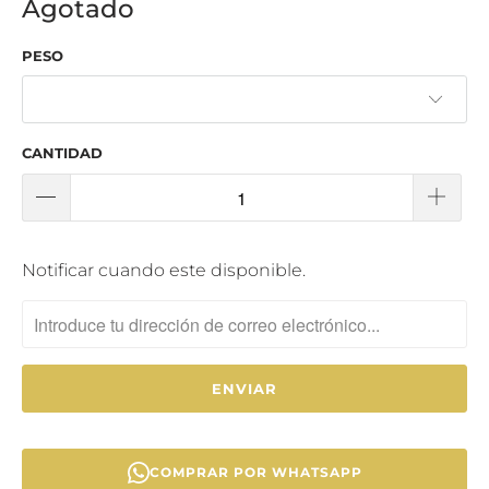
Agotado
PESO
CANTIDAD
T
Notificar cuando este disponible.
R
A
N
S
L
A
T
COMPRAR POR WHATSAPP
I