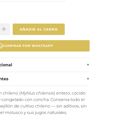
n
AÑADIR AL CARRO
COMPRAR POR WHATSAPP
cional
ntes
n chileno (
Mytilus chilensis
) entero, cocido
y congelado con concha. Conserva todo el
jillón de cultivo chileno — sin aditivos, sin
el molusco y sus jugos naturales.