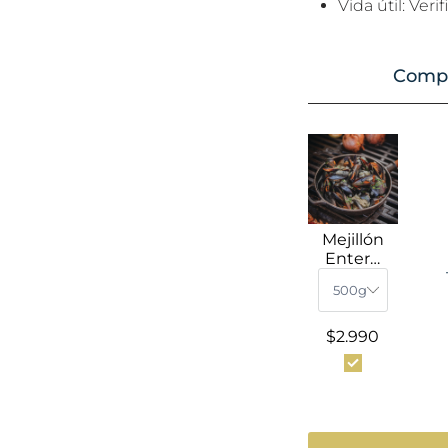
Vida útil: Ver
Compr
Mejillón
Entero
Jugosón
Cocido
con
Concha
$2.990
Congela
do (1kg)