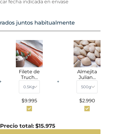
ificar fecha indicada en envase
ados juntos habitualmente
Filete de
Almejita
Trucha
Juliana
+
+
Arcoíris
con
Premiu
Concha
m
Congela
Fresca
da
$9.995
$2.990
con Piel
(500g –
1kg)
Precio total:
$15.975