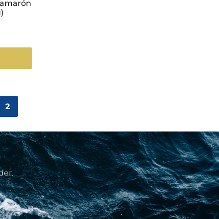
Camarón
)
2
der.