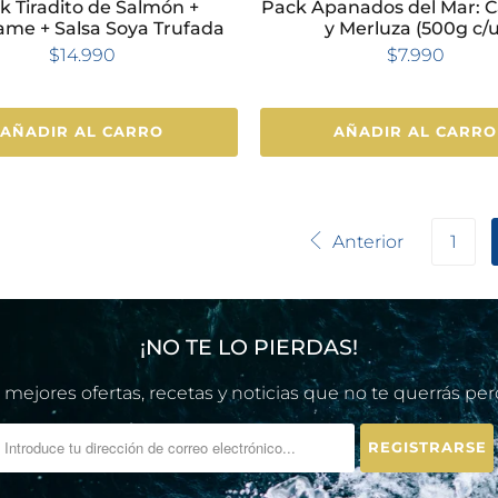
k Tiradito de Salmón +
Pack Apanados del Mar: 
me + Salsa Soya Trufada
y Merluza (500g c/u
$14.990
$7.990
AÑADIR AL CARRO
AÑADIR AL CARRO
Anterior
1
¡NO TE LO PIERDAS!
 mejores ofertas, recetas y noticias que no te querrás per