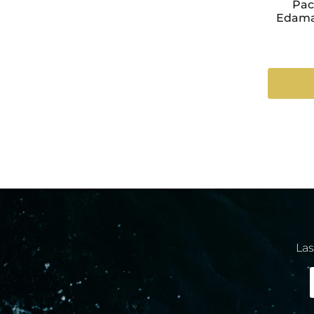
Pac
Edama
Las