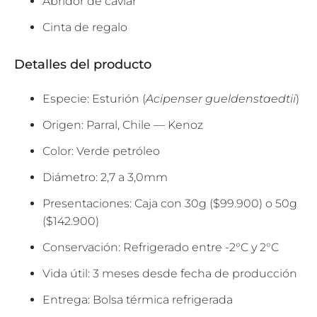
Abridor de caviar
S
Cinta de regalo
.
N
Detalles del producto
O
T
Especie: Esturión (
Acipenser gueldenstaedtii
)
I
F
Origen: Parral, Chile — Kenoz
Y
Color: Verde petróleo
_
F
Diámetro: 2,7 a 3,0mm
O
Presentaciones: Caja con 30g ($99.900) o 50g
R
($142.900)
M
.
Conservación: Refrigerado entre -2°C y 2°C
D
Vida útil: 3 meses desde fecha de producción
E
S
Entrega: Bolsa térmica refrigerada
C