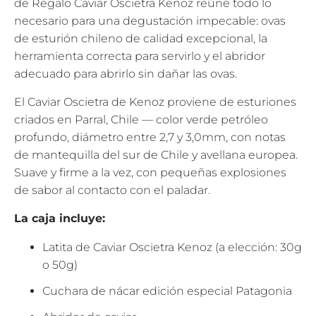
de Regalo Caviar Oscietra Kenoz reúne todo lo
M
necesario para una degustación impecable: ovas
I
de esturión chileno de calidad excepcional, la
S
herramienta correcta para servirlo y el abridor
S
adecuado para abrirlo sin dañar las ovas.
I
N
El Caviar Oscietra de Kenoz proviene de esturiones
G
criados en Parral, Chile — color verde petróleo
:
profundo, diámetro entre 2,7 y 3,0mm, con notas
E
de mantequilla del sur de Chile y avellana europea.
S
Suave y firme a la vez, con pequeñas explosiones
.
de sabor al contacto con el paladar.
P
La caja incluye:
R
O
Latita de Caviar Oscietra Kenoz (a elección: 30g
D
o 50g)
U
Cuchara de nácar edición especial Patagonia
C
T