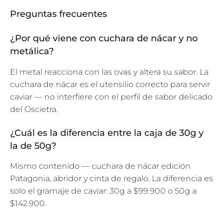
R
Preguntas frecuentes
I
P
¿Por qué viene con cuchara de nácar y no
T
metálica?
I
El metal reacciona con las ovas y altera su sabor. La
O
cuchara de nácar es el utensilio correcto para servir
N
caviar — no interfiere con el perfil de sabor delicado
:
del Oscietra.
¿Cuál es la diferencia entre la caja de 30g y
la de 50g?
Mismo contenido — cuchara de nácar edición
Patagonia, abridor y cinta de regalo. La diferencia es
solo el gramaje de caviar: 30g a $99.900 o 50g a
$142.900.