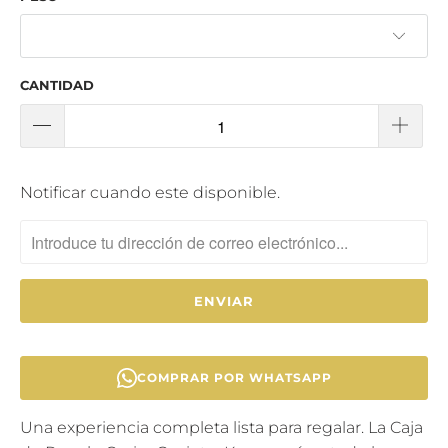
CANTIDAD
T
Notificar cuando este disponible.
R
A
N
S
L
A
T
COMPRAR POR WHATSAPP
I
O
Una experiencia completa lista para regalar. La Caja
N