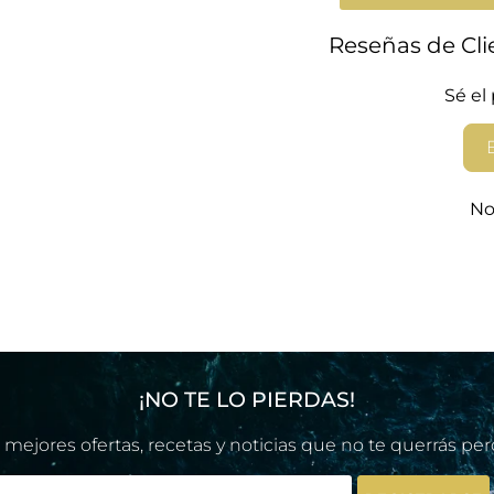
Reseñas de Cli
Sé el
No
¡NO TE LO PIERDAS!
 mejores ofertas, recetas y noticias que no te querrás per