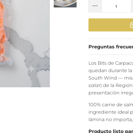
Preguntas frecue
Los Bits de Carpac
quedan durante la
South Wind — mis
salar
) de la Regió
presentación irregu
100% carne de salm
ingrediente ideal 
lámina no importa, 
Producto listo pa