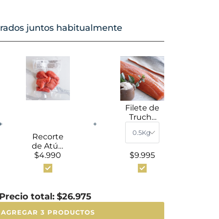
ados juntos habitualmente
Filete de
Trucha
+
+
Arcoíris
Premiu
Recorte
m
de Atún
Fresca
$4.990
Aleta
$9.995
con Piel
Amarilla
(500g)
Precio total:
$26.975
AGREGAR 3 PRODUCTOS